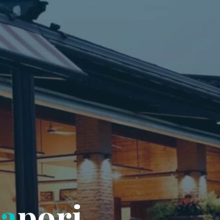
a
p
o
r
i