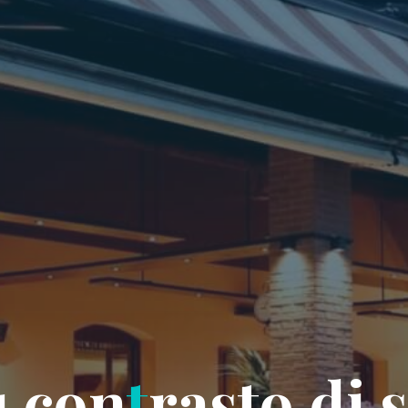
u
c
o
n
t
r
a
s
t
o
d
i
s