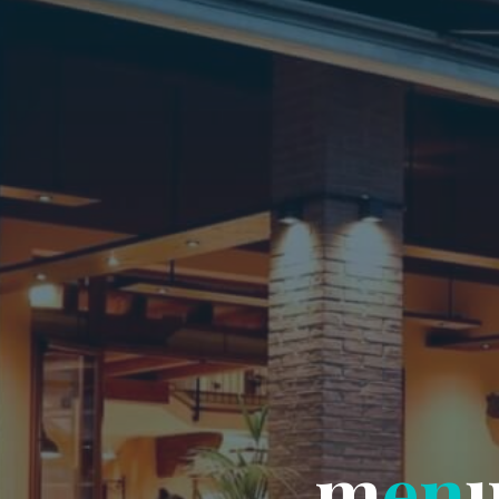
m
e
n