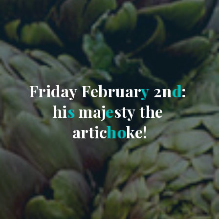
F
r
i
d
a
y
F
e
b
r
u
a
r
y
2
n
d
:
h
i
s
m
a
j
e
s
t
y
t
h
e
a
r
t
i
c
h
o
k
e
!